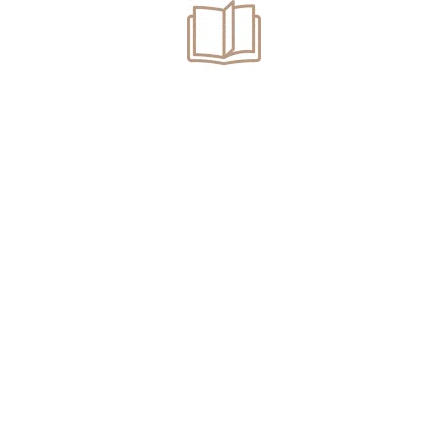
2023?
Prin OG 16/2022 au fost adoptate modificări fiscale
ce vizează modalitatea de impozitare la PFA cât și la
SRL. Au..
READ MORE