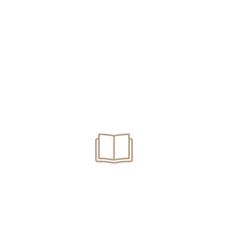
Solicită o analiză
juridică a cazului tău
0774 431 491
office@avocatpopovici.ro
anulare permis
avocat oradea
avocat penal oradea
clasare dosar
conducere permis suspendat
drept penal