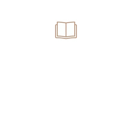
Într-o cauză recentă am reușit să obțin sesizarea Curții
Constituționale cu privire la neconstituționalitatea
articolului 83 art.2 ind.1 Cod Penal…
READ MORE