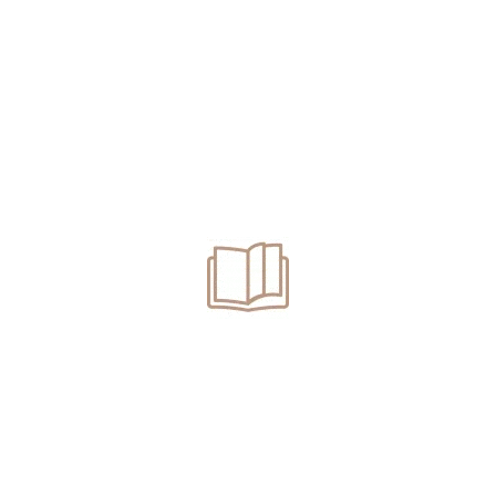
Acest tip de cauze necesită administrarea unui probatoriu
complex, de regulă fiind efectuate expertize criminalistice sau
tehnice, modalitatea de stabilire a acestor obiective putând să fie
decisive în stabilirea soluției în dosarul penal.
Un
avocat din Oradea specializat în drept penal
vă poate asista în
fața organelor de cercetare penală și în fața instanțelor de
judecată, având astfel partea de servicii profesioniste care pot
crește șansele unei soluții favorabile.
Acest articol nu reprezintă
consultanță juridică și nu atrage
răspunderea autorului.