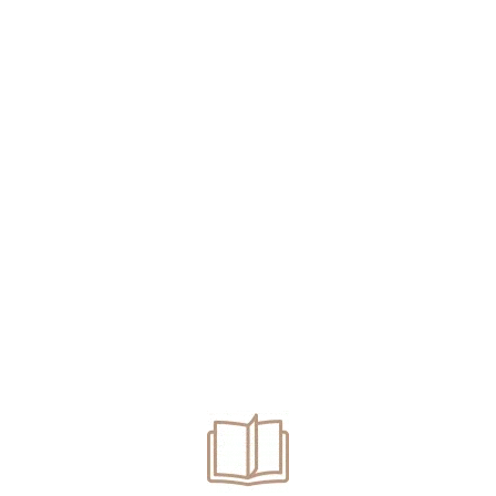
L SAU LEASING
ȚE.
stă diferențe care trebuie luate în calcul atunci când doriți