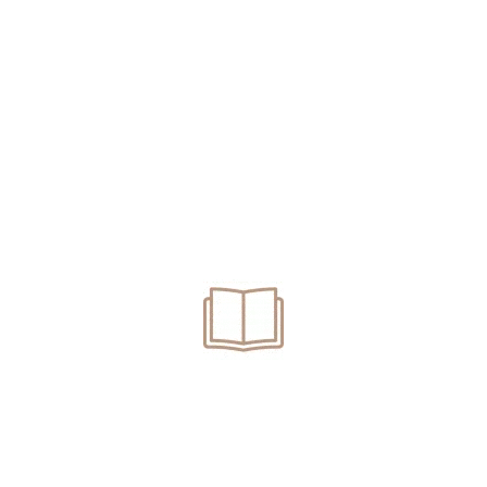
Pedeapsă cu suspendare pentru trafic de droguri de risc.
Trafic de droguri. Înlocuire arest preventiv cu arest la
domiciliu.
Deținere de droguri pentru consum propriu. Ce
pedeapsă poți să primești?
Se poate dispune renunțarea la urmărirea penală pentru
conducere fără permis? Avocat infracțiuni rutiere
Oradea
Categories
Articole