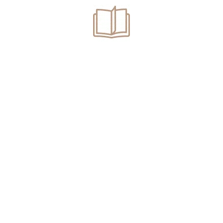
cont de experiențele altor state, dar și de specificul situației din
România. Până atunci, art. 4 din Legea nr. 143/2000 rămâne un
instrument juridic esențial în combaterea consumului ilicit de
droguri.
Acest articol nu reprezintă
consultanță juridică și nu atrage
răspunderea autorului.
Solicită o analiză