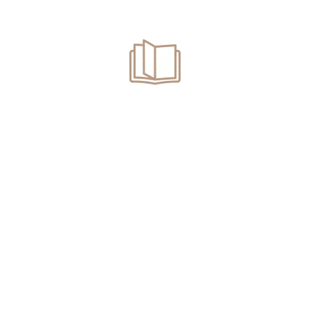
Trafic de droguri. Înlocuire arest preventiv cu arest la
domiciliu.
Categories
Articole
Contencios Administrativ
Corporate
Corporate
Despăgubiri accidente
Drept contravențional
Drept Fiscal
Drept Imobiliar
Drept Penal