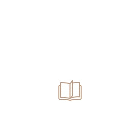
Pedeapsă cu suspendare pentru trafic de droguri de risc.
Trafic de droguri. Înlocuire arest preventiv cu arest la
domiciliu.
Deținere de droguri pentru consum propriu. Ce
pedeapsă poți să primești?
Se poate dispune renunțarea la urmărirea penală pentru
conducere fără permis? Avocat infracțiuni rutiere
Oradea
Categories
Articole