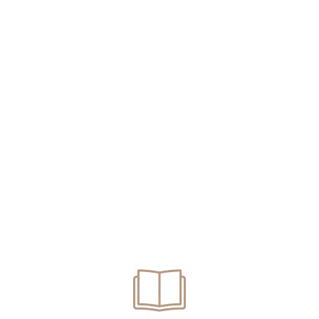
egea 243/2024. Protecție Sporită
 dobânda anuală efectivă (DAE) aplicabilă în contractele