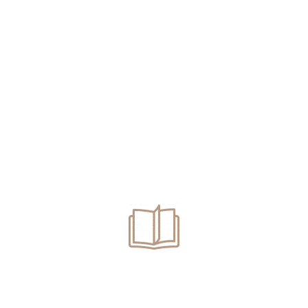
Suspendarea măsurilor dispuse de ITM într-un dosar
privind activități Bolt. Amendă de 560.000 lei
Pedeapsă cu suspendare pentru trafic de droguri de risc.
Trafic de droguri. Înlocuire arest preventiv cu arest la
domiciliu.
Deținere de droguri pentru consum propriu. Ce
pedeapsă poți să primești?
Se poate dispune renunțarea la urmărirea penală pentru
conducere fără permis? Avocat infracțiuni rutiere
Oradea