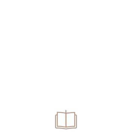
ire Arest Preventiv Cu Arest La
 preventiv cu măsura arestului la domiciliu pentru un
..