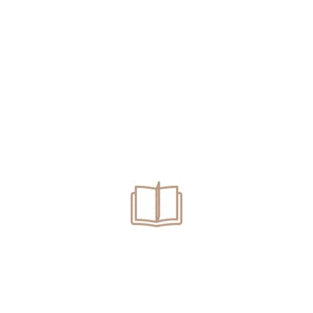
Pedeapsă cu suspendare pentru trafic de droguri de risc.
Trafic de droguri. Înlocuire arest preventiv cu arest la
domiciliu.
Deținere de droguri pentru consum propriu. Ce
pedeapsă poți să primești?
Se poate dispune renunțarea la urmărirea penală pentru
conducere fără permis? Avocat infracțiuni rutiere
Oradea
Categories
Articole