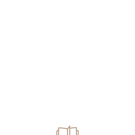
OVOCAT DE UN ANIMAL
EREA ADMINISTRATORULUI
r a fost provocat de un animal sălbatic, de pildă un porc..