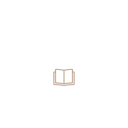
Trafic de droguri. Înlocuire arest preventiv cu arest la
domiciliu.
Deținere de droguri pentru consum propriu. Ce
pedeapsă poți să primești?
Se poate dispune renunțarea la urmărirea penală pentru
conducere fără permis? Avocat infracțiuni rutiere
Oradea
Categories
Articole
Contencios Administrativ